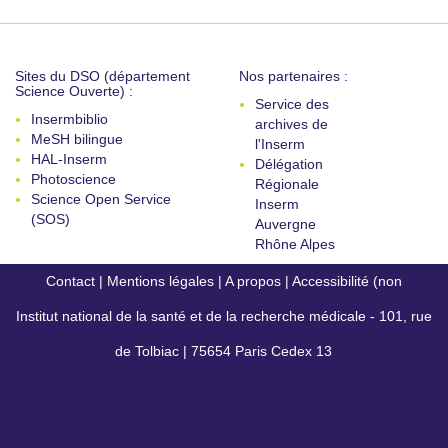
Sites du DSO (département
Nos partenaires :
Science Ouverte) :
Service des
Insermbiblio
archives de
MeSH bilingue
l'Inserm
HAL-Inserm
Délégation
Photoscience
Régionale
Science Open Service
Inserm
(SOS)
Auvergne
Rhône Alpes
Contact
|
Mentions légales
|
A propos
|
Accessibilité (non
Institut national de la santé et de la recherche médicale - 101, rue
conforme)
de Tolbiac | 75654 Paris Cedex 13