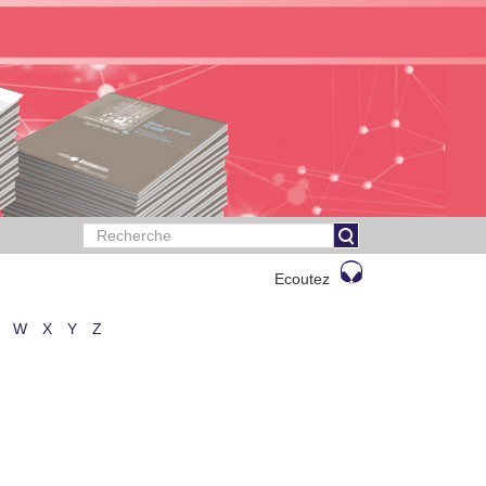
Ecoutez
W
X
Y
Z