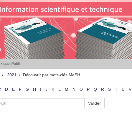
xique iPubli
2021
Découvrir par mots-clés MeSH
C
D
E
F
G
H
I
J
K
L
M
N
O
P
Q
R
S
T
U
V
Valider