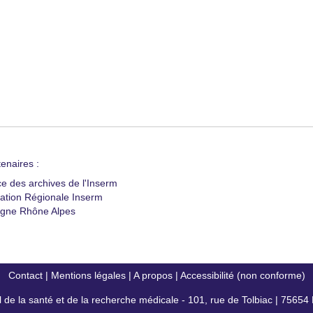
enaires :
ce des archives de l'Inserm
ation Régionale Inserm
gne Rhône Alpes
Contact
|
Mentions légales
|
A propos
|
Accessibilité (non conforme)
al de la santé et de la recherche médicale - 101, rue de Tolbiac | 7565