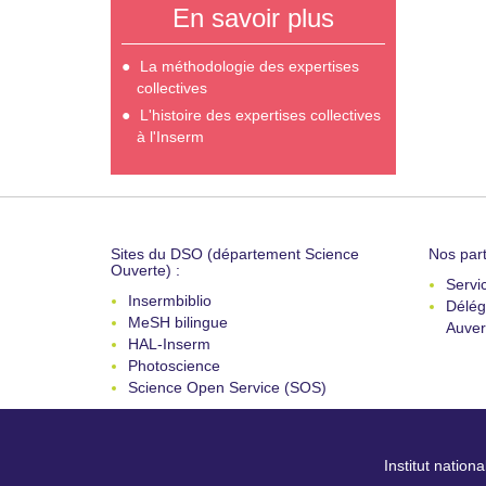
En savoir plus
La méthodologie des expertises
collectives
L'histoire des expertises collectives
à l'Inserm
Sites du DSO (département Science
Nos part
Ouverte) :
Servi
Insermbiblio
Délég
MeSH bilingue
Auver
HAL-Inserm
Photoscience
Science Open Service (SOS)
Institut nation