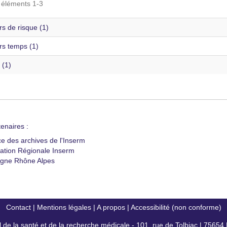
s éléments 1-3
s de risque (1)
rs temps (1)
 (1)
enaires :
ce des archives de l'Inserm
ation Régionale Inserm
gne Rhône Alpes
Contact
|
Mentions légales
|
A propos
|
Accessibilité (non conforme)
al de la santé et de la recherche médicale - 101, rue de Tolbiac | 7565