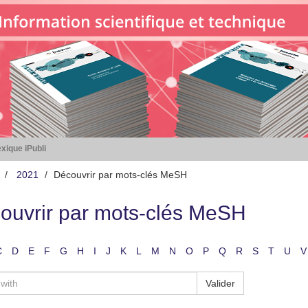
xique iPubli
2021
Découvrir par mots-clés MeSH
ouvrir par mots-clés MeSH
C
D
E
F
G
H
I
J
K
L
M
N
O
P
Q
R
S
T
U
V
Valider