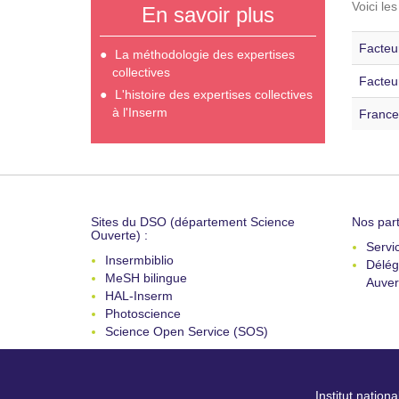
Voici le
En savoir plus
Facteur
La méthodologie des expertises
collectives
Facteu
L'histoire des expertises collectives
à l'Inserm
France
Sites du DSO (département Science
Nos part
Ouverte) :
Servi
Insermbiblio
Délég
MeSH bilingue
Auver
HAL-Inserm
Photoscience
Science Open Service (SOS)
Institut nation