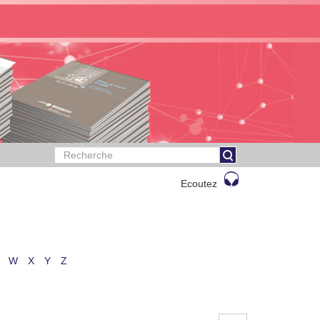
Ecoutez
W
X
Y
Z