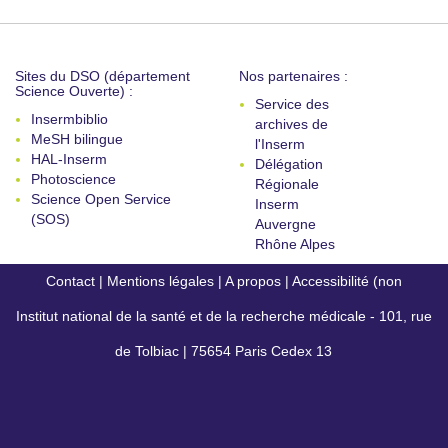
Sites du DSO (département
Nos partenaires :
Science Ouverte) :
Service des
Insermbiblio
archives de
MeSH bilingue
l'Inserm
HAL-Inserm
Délégation
Photoscience
Régionale
Science Open Service
Inserm
(SOS)
Auvergne
Rhône Alpes
Contact
|
Mentions légales
|
A propos
|
Accessibilité (non
Institut national de la santé et de la recherche médicale - 101, rue
conforme)
de Tolbiac | 75654 Paris Cedex 13