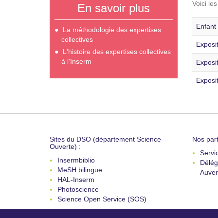
Voici le
En savoir plus
Enfant 
La méthodologie des expertises
collectives
Exposi
L'histoire des expertises collectives
à l'Inserm
Exposi
Exposit
Sites du DSO (département Science
Nos part
Ouverte) :
Servi
Insermbiblio
Délég
MeSH bilingue
Auver
HAL-Inserm
Photoscience
Science Open Service (SOS)