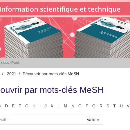
xique iPubli
2021
Découvrir par mots-clés MeSH
ouvrir par mots-clés MeSH
C
D
E
F
G
H
I
J
K
L
M
N
O
P
Q
R
S
T
U
V
Valider