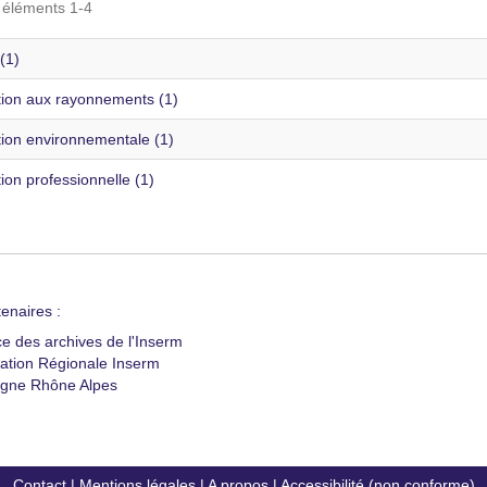
s éléments 1-4
(1)
tion aux rayonnements (1)
tion environnementale (1)
ion professionnelle (1)
enaires :
ce des archives de l'Inserm
ation Régionale Inserm
gne Rhône Alpes
Contact
|
Mentions légales
|
A propos
|
Accessibilité (non conforme)