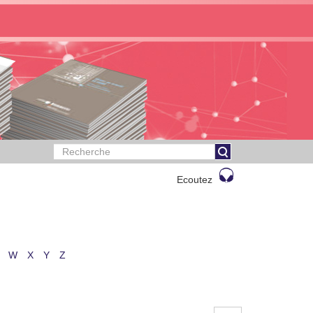
Ecoutez
W
X
Y
Z