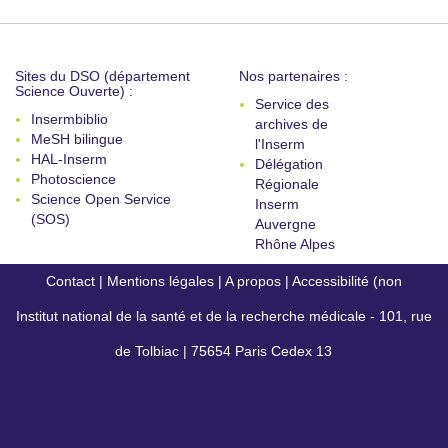
Sites du DSO (département
Nos partenaires :
Science Ouverte) :
Service des
Insermbiblio
archives de
MeSH bilingue
l'Inserm
HAL-Inserm
Délégation
Photoscience
Régionale
Science Open Service
Inserm
(SOS)
Auvergne
Rhône Alpes
Contact
|
Mentions légales
|
A propos
|
Accessibilité (non
Institut national de la santé et de la recherche médicale - 101, rue
conforme)
de Tolbiac | 75654 Paris Cedex 13