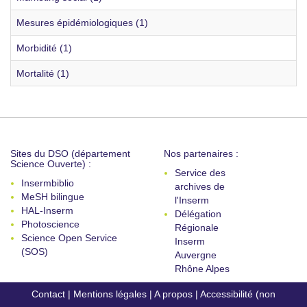
Mesures épidémiologiques (1)
Morbidité (1)
Mortalité (1)
Sites du DSO (département
Nos partenaires :
Science Ouverte) :
Service des
Insermbiblio
archives de
MeSH bilingue
l'Inserm
HAL-Inserm
Délégation
Photoscience
Régionale
Science Open Service
Inserm
(SOS)
Auvergne
Rhône Alpes
Contact
|
Mentions légales
|
A propos
|
Accessibilité (non