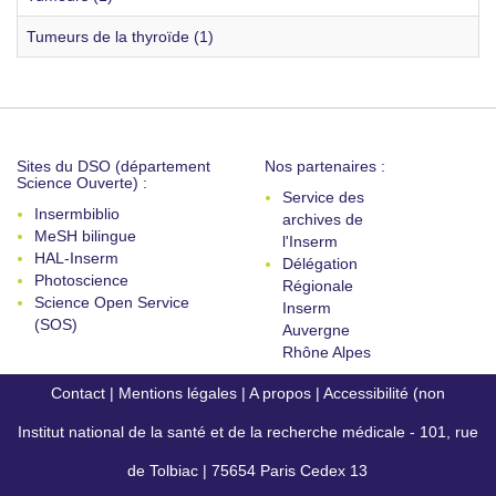
Tumeurs de la thyroïde (1)
Sites du DSO (département
Nos partenaires :
Science Ouverte) :
Service des
Insermbiblio
archives de
MeSH bilingue
l'Inserm
HAL-Inserm
Délégation
Photoscience
Régionale
Science Open Service
Inserm
(SOS)
Auvergne
Rhône Alpes
Contact
|
Mentions légales
|
A propos
|
Accessibilité (non
Institut national de la santé et de la recherche médicale - 101, rue
conforme)
de Tolbiac | 75654 Paris Cedex 13