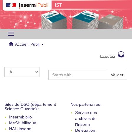
Toggle
navigation
Accueil iPubli
Ecoutez
Valider
Sites du DSO (département
Nos partenaires :
Science Ouverte) :
Service des
Insermbiblio
archives de
MeSH bilingue
l'Inserm
HAL-Inserm
Délégation