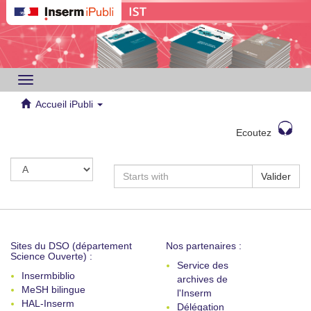
Toggle
navigation
Accueil iPubli
Ecoutez
Valider
Sites du DSO (département
Nos partenaires :
Science Ouverte) :
Service des
Insermbiblio
archives de
MeSH bilingue
l'Inserm
HAL-Inserm
Délégation