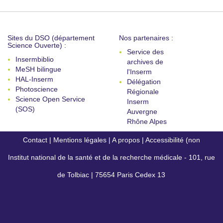
Sites du DSO (département
Nos partenaires :
Science Ouverte) :
Service des
Insermbiblio
archives de
MeSH bilingue
l'Inserm
HAL-Inserm
Délégation
Photoscience
Régionale
Science Open Service
Inserm
(SOS)
Auvergne
Rhône Alpes
Contact
|
Mentions légales
|
A propos
|
Accessibilité (non
Institut national de la santé et de la recherche médicale - 101, rue
conforme)
de Tolbiac | 75654 Paris Cedex 13