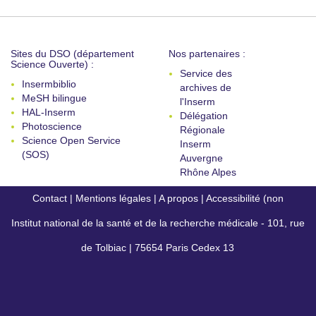
Sites du DSO (département
Nos partenaires :
Science Ouverte) :
Service des
Insermbiblio
archives de
MeSH bilingue
l'Inserm
HAL-Inserm
Délégation
Photoscience
Régionale
Science Open Service
Inserm
(SOS)
Auvergne
Rhône Alpes
Contact
|
Mentions légales
|
A propos
|
Accessibilité (non
Institut national de la santé et de la recherche médicale - 101, rue
conforme)
de Tolbiac | 75654 Paris Cedex 13