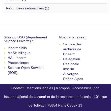
Retombées radioactives (1)
Sites du DSO (département
Nos partenaires :
Science Ouverte) :
Service des
Insermbiblio
archives de
MeSH bilingue
l'Inserm
HAL-Inserm
Délégation
Photoscience
Régionale
Science Open Service
Inserm
(SOS)
Auvergne
Rhône Alpes
Contact
|
Mentions légales
|
A propos
|
Accessibilité (non
Institut national de la santé et de la recherche médicale - 101, rue
conforme)
de Tolbiac | 75654 Paris Cedex 13