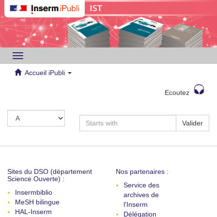
Toggle
navigation
Accueil iPubli
Ecoutez
Valider
Sites du DSO (département
Nos partenaires :
Science Ouverte) :
Service des
Insermbiblio
archives de
MeSH bilingue
l'Inserm
HAL-Inserm
Délégation