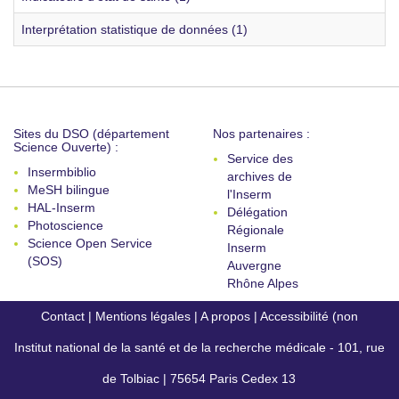
Interprétation statistique de données (1)
Sites du DSO (département
Nos partenaires :
Science Ouverte) :
Service des
Insermbiblio
archives de
MeSH bilingue
l'Inserm
HAL-Inserm
Délégation
Photoscience
Régionale
Science Open Service
Inserm
(SOS)
Auvergne
Rhône Alpes
Contact
|
Mentions légales
|
A propos
|
Accessibilité (non
Institut national de la santé et de la recherche médicale - 101, rue
conforme)
de Tolbiac | 75654 Paris Cedex 13