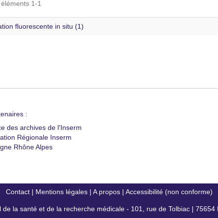
s éléments 1-1
tion fluorescente in situ (1)
enaires :
ce des archives de l'Inserm
ation Régionale Inserm
gne Rhône Alpes
Contact
|
Mentions légales
|
A propos
|
Accessibilité (non conforme)
al de la santé et de la recherche médicale - 101, rue de Tolbiac | 7565