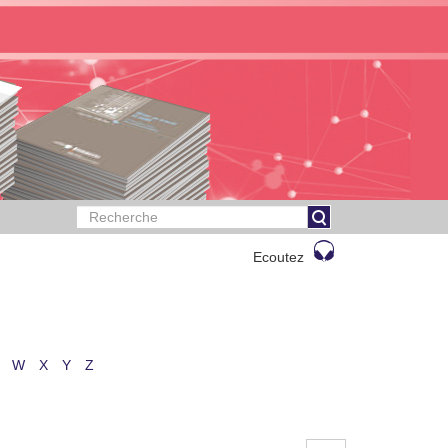
Ecoutez
W
X
Y
Z