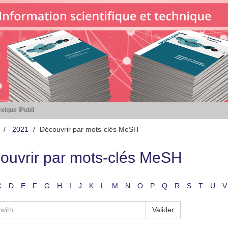
xique iPubli
2021
Découvrir par mots-clés MeSH
ouvrir par mots-clés MeSH
C
D
E
F
G
H
I
J
K
L
M
N
O
P
Q
R
S
T
U
V
Valider