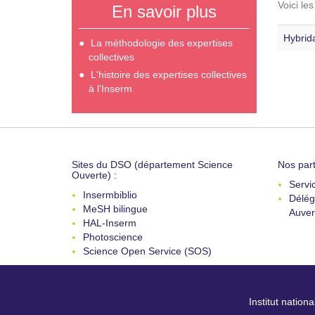
Voici le
En savoir plus
Hybrida
La méthodologie des expertises
collectives
L'histoire des expertises collectives
à l'Inserm
Sites du DSO (département Science
Nos part
Ouverte) :
Servi
Insermbiblio
Délég
MeSH bilingue
Auver
HAL-Inserm
Photoscience
Science Open Service (SOS)
Institut nation