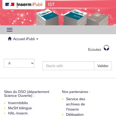
Toggle
navigation
Accueil iPubli
Ecoutez
Valider
Sites du DSO (département
Nos partenaires :
Science Ouverte) :
Service des
Insermbiblio
archives de
MeSH bilingue
l'Inserm
HAL-Inserm
Délégation