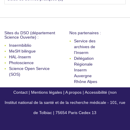
Sites du DSO (département
Nos partenaires :
Science Ouverte) :
Service des
Insermbiblio
archives de
MeSH bilingue
l'Inserm
HAL-Inserm
Délégation
Photoscience
Régionale
Science Open Service
Inserm
(SOS)
Auvergne
Rhône Alpes
Contact
|
Mentions légales
|
A propos
|
Accessibilité (non
Institut national de la santé et de la recherche médicale - 101, rue
conforme)
de Tolbiac | 75654 Paris Cedex 13