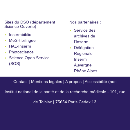
Sites du DSO (département
Nos partenaires :
Science Ouverte) :
Service des
Insermbiblio
archives de
MeSH bilingue
l'Inserm
HAL-Inserm
Délégation
Photoscience
Régionale
Science Open Service
Inserm
(SOS)
Auvergne
Rhône Alpes
Contact
|
Mentions légales
|
A propos
|
Accessibilité (non
Institut national de la santé et de la recherche médicale - 101, rue
conforme)
de Tolbiac | 75654 Paris Cedex 13