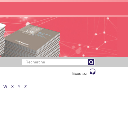
Ecoutez
W
X
Y
Z