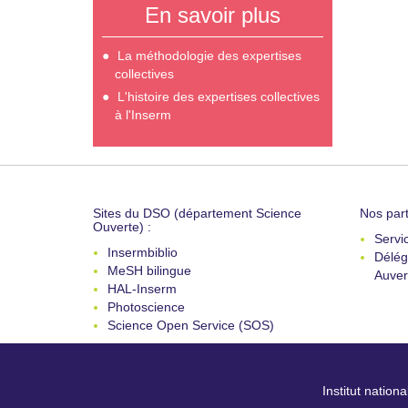
En savoir plus
La méthodologie des expertises
collectives
L'histoire des expertises collectives
à l'Inserm
Sites du DSO (département Science
Nos part
Ouverte) :
Servi
Insermbiblio
Délég
MeSH bilingue
Auver
HAL-Inserm
Photoscience
Science Open Service (SOS)
Institut nation