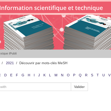
xique iPubli
2021
Découvrir par mots-clés MeSH
C
D
E
F
G
H
I
J
K
L
M
N
O
P
Q
R
S
T
U
V
Valider