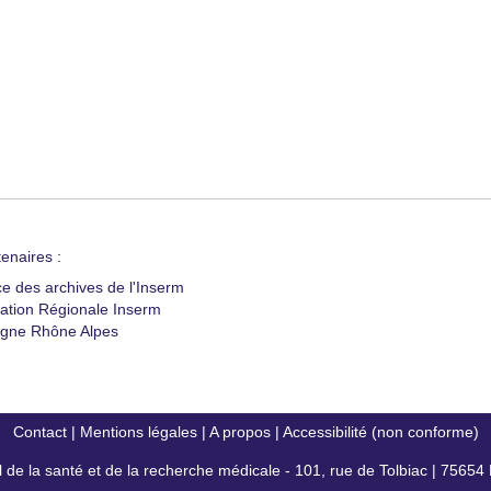
enaires :
ce des archives de l'Inserm
ation Régionale Inserm
gne Rhône Alpes
Contact
|
Mentions légales
|
A propos
|
Accessibilité (non conforme)
al de la santé et de la recherche médicale - 101, rue de Tolbiac | 7565