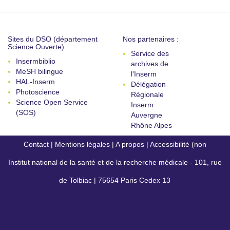
Sites du DSO (département
Nos partenaires :
Science Ouverte) :
Service des
Insermbiblio
archives de
MeSH bilingue
l'Inserm
HAL-Inserm
Délégation
Photoscience
Régionale
Science Open Service
Inserm
(SOS)
Auvergne
Rhône Alpes
Contact
|
Mentions légales
|
A propos
|
Accessibilité (non
Institut national de la santé et de la recherche médicale - 101, rue
conforme)
de Tolbiac | 75654 Paris Cedex 13