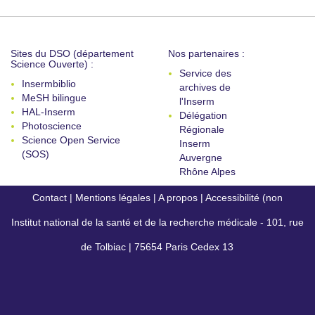
Sites du DSO (département
Nos partenaires :
Science Ouverte) :
Service des
Insermbiblio
archives de
MeSH bilingue
l'Inserm
HAL-Inserm
Délégation
Photoscience
Régionale
Science Open Service
Inserm
(SOS)
Auvergne
Rhône Alpes
Contact
|
Mentions légales
|
A propos
|
Accessibilité (non
Institut national de la santé et de la recherche médicale - 101, rue
conforme)
de Tolbiac | 75654 Paris Cedex 13