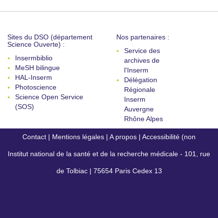
Sites du DSO (département
Nos partenaires :
Science Ouverte) :
Service des
Insermbiblio
archives de
MeSH bilingue
l'Inserm
HAL-Inserm
Délégation
Photoscience
Régionale
Science Open Service
Inserm
(SOS)
Auvergne
Rhône Alpes
Contact
|
Mentions légales
|
A propos
|
Accessibilité (non
Institut national de la santé et de la recherche médicale - 101, rue
conforme)
de Tolbiac | 75654 Paris Cedex 13