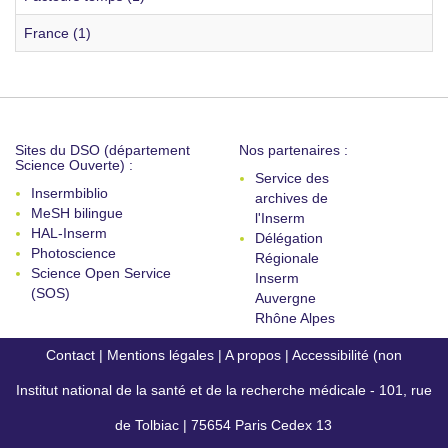
France (1)
Sites du DSO (département
Nos partenaires :
Science Ouverte) :
Service des
Insermbiblio
archives de
MeSH bilingue
l'Inserm
HAL-Inserm
Délégation
Photoscience
Régionale
Science Open Service
Inserm
(SOS)
Auvergne
Rhône Alpes
Contact
|
Mentions légales
|
A propos
|
Accessibilité (non
Institut national de la santé et de la recherche médicale - 101, rue
conforme)
de Tolbiac | 75654 Paris Cedex 13