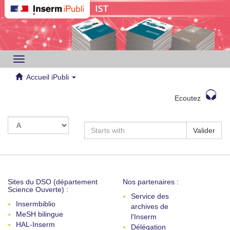
Toggle
navigation
Accueil iPubli
Ecoutez
Valider
Sites du DSO (département
Nos partenaires :
Science Ouverte) :
Service des
Insermbiblio
archives de
MeSH bilingue
l'Inserm
HAL-Inserm
Délégation