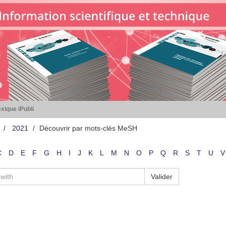
xique iPubli
2021
Découvrir par mots-clés MeSH
C
D
E
F
G
H
I
J
K
L
M
N
O
P
Q
R
S
T
U
V
Valider