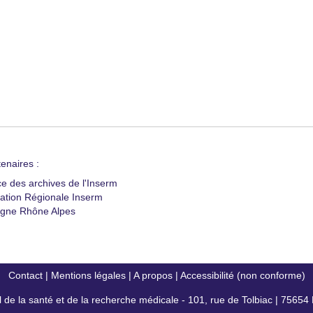
enaires :
ce des archives de l'Inserm
ation Régionale Inserm
gne Rhône Alpes
Contact
|
Mentions légales
|
A propos
|
Accessibilité (non conforme)
al de la santé et de la recherche médicale - 101, rue de Tolbiac | 7565