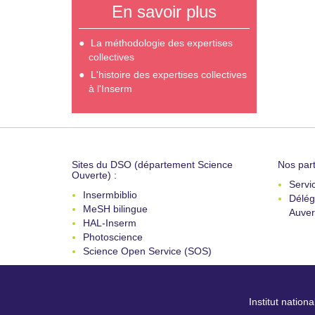
En savoir plus
La méthodologie des expertises
collectives
L'histoire des expertises collectives
à l'Inserm
Sites du DSO (département Science
Nos part
Ouverte) :
Servi
Insermbiblio
Délég
MeSH bilingue
Auver
HAL-Inserm
Photoscience
Science Open Service (SOS)
Institut nation