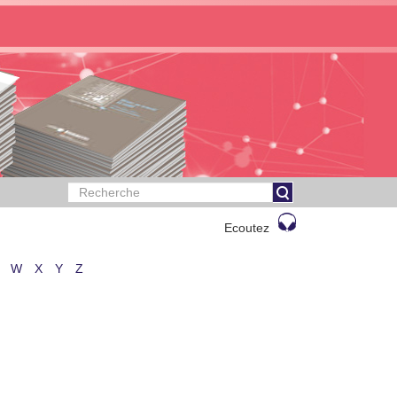
Ecoutez
W
X
Y
Z