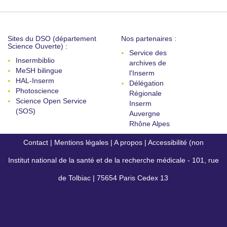
Sites du DSO (département
Nos partenaires :
Science Ouverte) :
Service des
Insermbiblio
archives de
MeSH bilingue
l'Inserm
HAL-Inserm
Délégation
Photoscience
Régionale
Science Open Service
Inserm
(SOS)
Auvergne
Rhône Alpes
Contact
|
Mentions légales
|
A propos
|
Accessibilité (non
Institut national de la santé et de la recherche médicale - 101, rue
conforme)
de Tolbiac | 75654 Paris Cedex 13