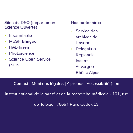
Sites du DSO (département
Nos partenaires :
Science Ouverte) :
Service des
Insermbiblio
archives de
MeSH bilingue
l'Inserm
HAL-Inserm
Délégation
Photoscience
Régionale
Science Open Service
Inserm
(SOS)
Auvergne
Rhône Alpes
Contact
|
Mentions légales
|
A propos
|
Accessibilité (non
Institut national de la santé et de la recherche médicale - 101, rue
conforme)
de Tolbiac | 75654 Paris Cedex 13