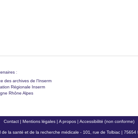
enaires :
ce des archives de l'Inserm
ation Régionale Inserm
gne Rhône Alpes
Contact
|
Mentions légales
|
A propos
|
Accessibilité (non conforme)
al de la santé et de la recherche médicale - 101, rue de Tolbiac | 7565