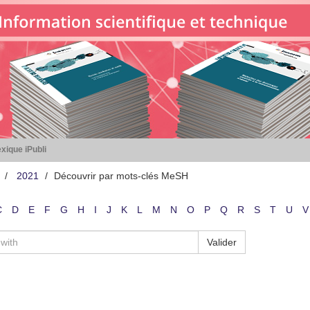
xique iPubli
2021
Découvrir par mots-clés MeSH
C
D
E
F
G
H
I
J
K
L
M
N
O
P
Q
R
S
T
U
V
Valider