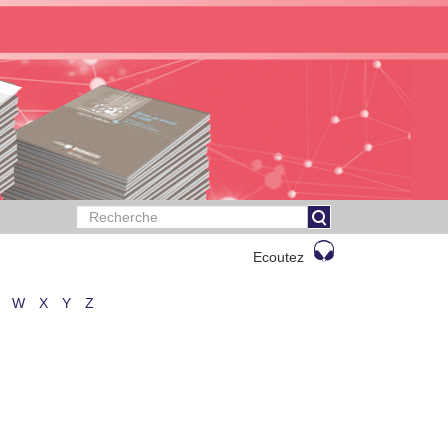
Ecoutez
W
X
Y
Z