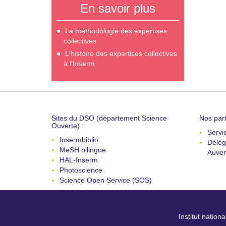
En savoir plus
La méthodologie des expertises
collectives
L'histoire des expertises collectives
à l'Inserm
Sites du DSO (département Science
Nos part
Ouverte) :
Servi
Insermbiblio
Délég
MeSH bilingue
Auver
HAL-Inserm
Photoscience
Science Open Service (SOS)
Institut nation