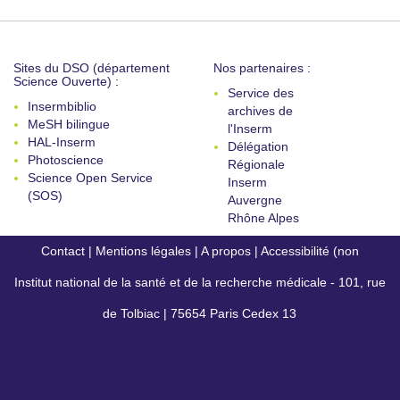
Sites du DSO (département
Nos partenaires :
Science Ouverte) :
Service des
Insermbiblio
archives de
MeSH bilingue
l'Inserm
HAL-Inserm
Délégation
Photoscience
Régionale
Science Open Service
Inserm
(SOS)
Auvergne
Rhône Alpes
Contact
|
Mentions légales
|
A propos
|
Accessibilité (non
Institut national de la santé et de la recherche médicale - 101, rue
conforme)
de Tolbiac | 75654 Paris Cedex 13