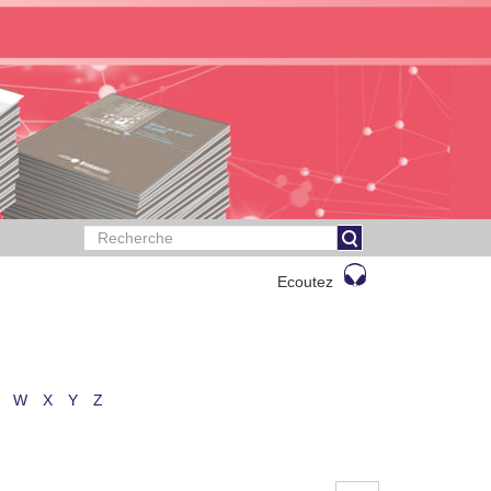
Ecoutez
W
X
Y
Z