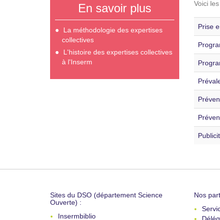
Voici le
En savoir plus
Prise e
La méthodologie des expertises
collectives
Progra
L'histoire des expertises collectives
à l'Inserm
Progra
Préval
Prévent
Préven
Publici
Sites du DSO (département Science
Nos part
Ouverte) :
Servi
Insermbiblio
Délég