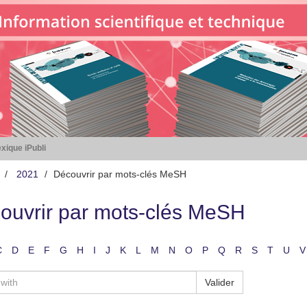
xique iPubli
2021
Découvrir par mots-clés MeSH
ouvrir par mots-clés MeSH
C
D
E
F
G
H
I
J
K
L
M
N
O
P
Q
R
S
T
U
V
Valider