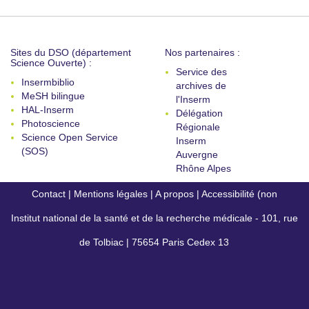
Sites du DSO (département
Nos partenaires :
Science Ouverte) :
Service des
Insermbiblio
archives de
MeSH bilingue
l'Inserm
HAL-Inserm
Délégation
Photoscience
Régionale
Science Open Service
Inserm
(SOS)
Auvergne
Rhône Alpes
Contact
|
Mentions légales
|
A propos
|
Accessibilité (non
Institut national de la santé et de la recherche médicale - 101, rue
conforme)
de Tolbiac | 75654 Paris Cedex 13