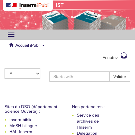
Toggle
navigation
Accueil iPubli
Ecoutez
Valider
Sites du DSO (département
Nos partenaires :
Science Ouverte) :
Service des
Insermbiblio
archives de
MeSH bilingue
l'Inserm
HAL-Inserm
Délégation