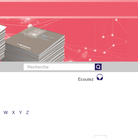
Ecoutez
W
X
Y
Z