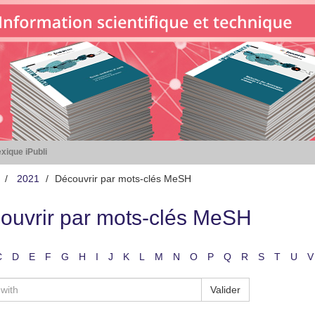
xique iPubli
2021
Découvrir par mots-clés MeSH
ouvrir par mots-clés MeSH
C
D
E
F
G
H
I
J
K
L
M
N
O
P
Q
R
S
T
U
V
Valider