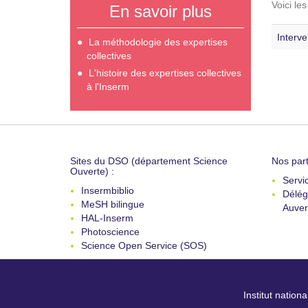
Voici le
En savoir plus
Interve
La méthodologie des expertises
collectives
L'histoire des expertises collectives
à l'Inserm
Sites du DSO (département Science
Nos part
Ouverte) :
Servi
Insermbiblio
Délég
MeSH bilingue
Auver
HAL-Inserm
Photoscience
Science Open Service (SOS)
Institut nation