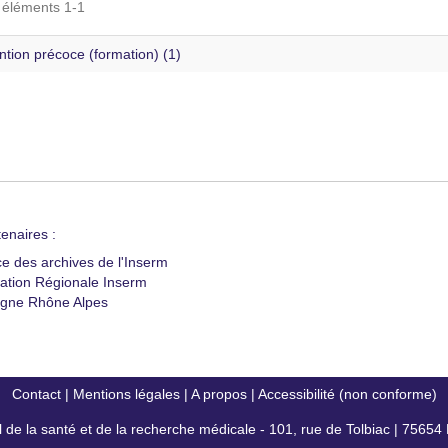
s éléments 1-1
ntion précoce (formation) (1)
enaires :
ce des archives de l'Inserm
ation Régionale Inserm
gne Rhône Alpes
Contact
|
Mentions légales
|
A propos
|
Accessibilité (non conforme)
al de la santé et de la recherche médicale - 101, rue de Tolbiac | 7565