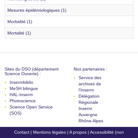
Mesures épidémiologiques (1)
Morbidité (1)
Mortalité (1)
Sites du DSO (département
Nos partenaires :
Science Ouverte) :
Service des
Insermbiblio
archives de
MeSH bilingue
l'Inserm
HAL-Inserm
Délégation
Photoscience
Régionale
Science Open Service
Inserm
(SOS)
Auvergne
Rhône Alpes
Contact
|
Mentions légales
|
A propos
|
Accessibilité (non