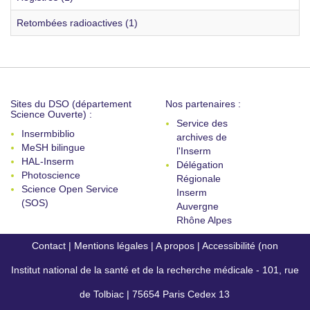
Retombées radioactives (1)
Sites du DSO (département
Nos partenaires :
Science Ouverte) :
Service des
Insermbiblio
archives de
MeSH bilingue
l'Inserm
HAL-Inserm
Délégation
Photoscience
Régionale
Science Open Service
Inserm
(SOS)
Auvergne
Rhône Alpes
Contact
|
Mentions légales
|
A propos
|
Accessibilité (non
Institut national de la santé et de la recherche médicale - 101, rue
conforme)
de Tolbiac | 75654 Paris Cedex 13