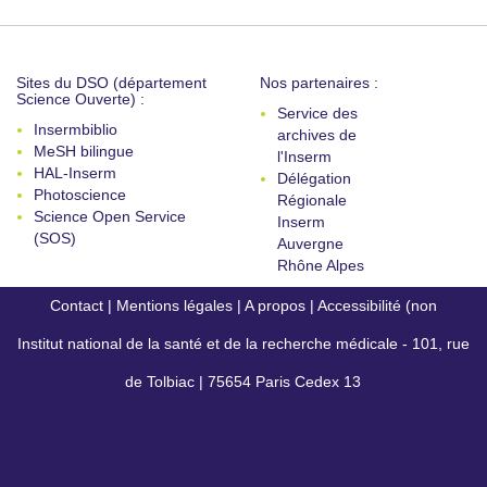
Sites du DSO (département
Nos partenaires :
Science Ouverte) :
Service des
Insermbiblio
archives de
MeSH bilingue
l'Inserm
HAL-Inserm
Délégation
Photoscience
Régionale
Science Open Service
Inserm
(SOS)
Auvergne
Rhône Alpes
Contact
|
Mentions légales
|
A propos
|
Accessibilité (non
Institut national de la santé et de la recherche médicale - 101, rue
conforme)
de Tolbiac | 75654 Paris Cedex 13