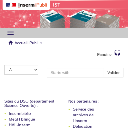
Toggle
navigation
Accueil iPubli
Ecoutez
Valider
Sites du DSO (département
Nos partenaires :
Science Ouverte) :
Service des
Insermbiblio
archives de
MeSH bilingue
l'Inserm
HAL-Inserm
Délégation