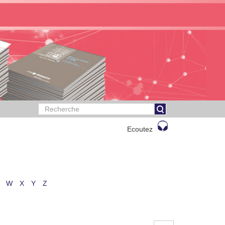
Ecoutez
W
X
Y
Z