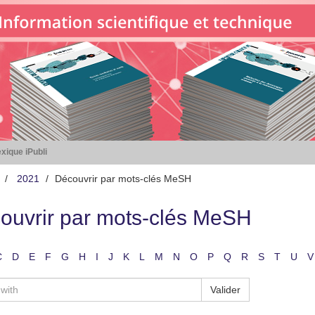
xique iPubli
2021
Découvrir par mots-clés MeSH
ouvrir par mots-clés MeSH
C
D
E
F
G
H
I
J
K
L
M
N
O
P
Q
R
S
T
U
V
Valider