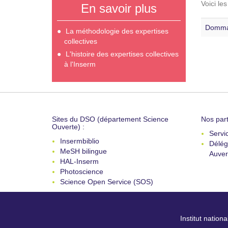
Voici le
En savoir plus
Dommag
La méthodologie des expertises
collectives
L'histoire des expertises collectives
à l'Inserm
Sites du DSO (département Science
Nos part
Ouverte) :
Servi
Insermbiblio
Délég
MeSH bilingue
Auver
HAL-Inserm
Photoscience
Science Open Service (SOS)
Institut nation