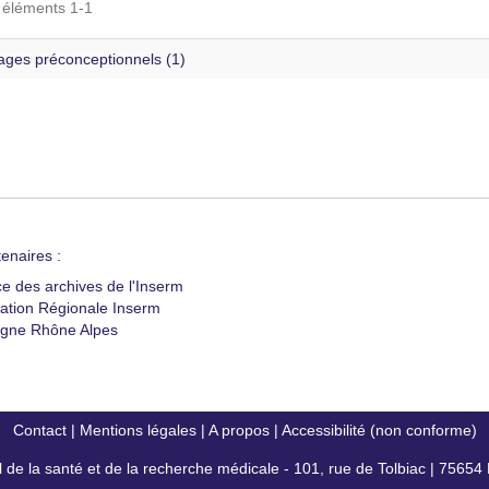
s éléments 1-1
es préconceptionnels (1)
enaires :
ce des archives de l'Inserm
ation Régionale Inserm
gne Rhône Alpes
Contact
|
Mentions légales
|
A propos
|
Accessibilité (non conforme)
al de la santé et de la recherche médicale - 101, rue de Tolbiac | 7565