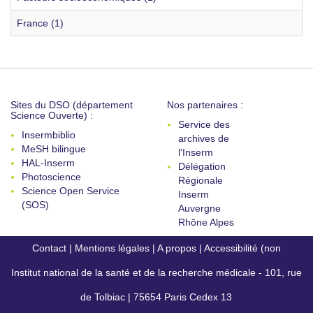
France (1)
Sites du DSO (département
Nos partenaires :
Science Ouverte) :
Service des
Insermbiblio
archives de
MeSH bilingue
l'Inserm
HAL-Inserm
Délégation
Photoscience
Régionale
Science Open Service
Inserm
(SOS)
Auvergne
Rhône Alpes
Contact
|
Mentions légales
|
A propos
|
Accessibilité (non
Institut national de la santé et de la recherche médicale - 101, rue
conforme)
de Tolbiac | 75654 Paris Cedex 13