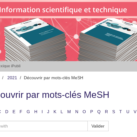
xique iPubli
2021
Découvrir par mots-clés MeSH
ouvrir par mots-clés MeSH
C
D
E
F
G
H
I
J
K
L
M
N
O
P
Q
R
S
T
U
V
Valider