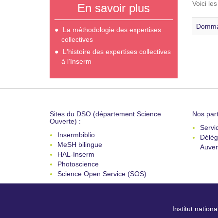
Voici le
En savoir plus
Dommag
La méthodologie des expertises
collectives
L'histoire des expertises collectives
à l'Inserm
Sites du DSO (département Science
Nos part
Ouverte) :
Servi
Insermbiblio
Délég
MeSH bilingue
Auver
HAL-Inserm
Photoscience
Science Open Service (SOS)
Institut nation