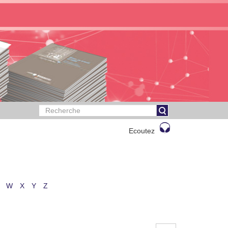
Ecoutez
W
X
Y
Z