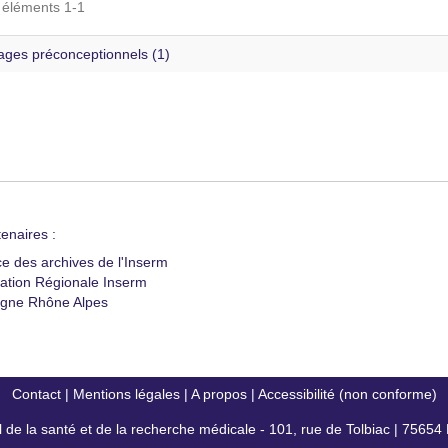
s éléments 1-1
es préconceptionnels (1)
enaires :
ce des archives de l'Inserm
ation Régionale Inserm
gne Rhône Alpes
Contact
|
Mentions légales
|
A propos
|
Accessibilité (non conforme)
al de la santé et de la recherche médicale - 101, rue de Tolbiac | 7565