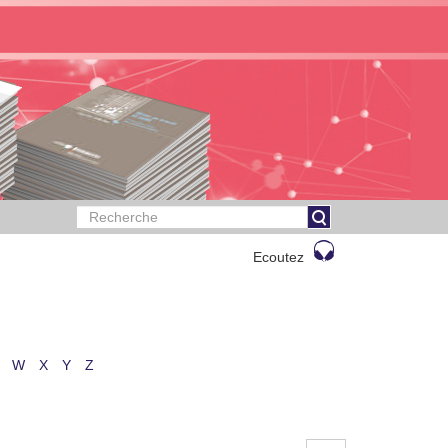
Ecoutez
W
X
Y
Z