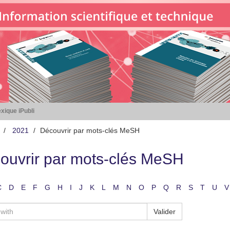
xique iPubli
2021
Découvrir par mots-clés MeSH
ouvrir par mots-clés MeSH
C
D
E
F
G
H
I
J
K
L
M
N
O
P
Q
R
S
T
U
V
Valider