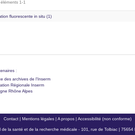
s éléments 1-1
tion fluorescente in situ (1)
enaires :
ce des archives de l'Inserm
ation Régionale Inserm
gne Rhône Alpes
Contact
|
Mentions légales
|
A propos
|
Accessibilité (non conforme)
al de la santé et de la recherche médicale - 101, rue de Tolbiac | 7565