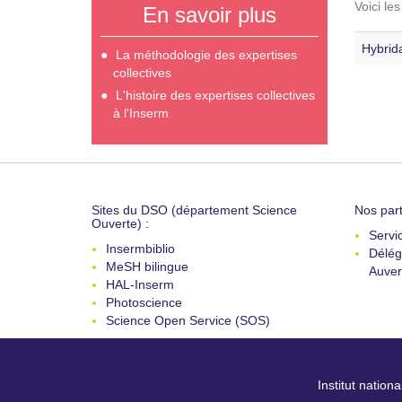
Voici le
En savoir plus
Hybrida
La méthodologie des expertises
collectives
L'histoire des expertises collectives
à l'Inserm
Sites du DSO (département Science
Nos part
Ouverte) :
Servi
Insermbiblio
Délég
MeSH bilingue
Auver
HAL-Inserm
Photoscience
Science Open Service (SOS)
Institut nation