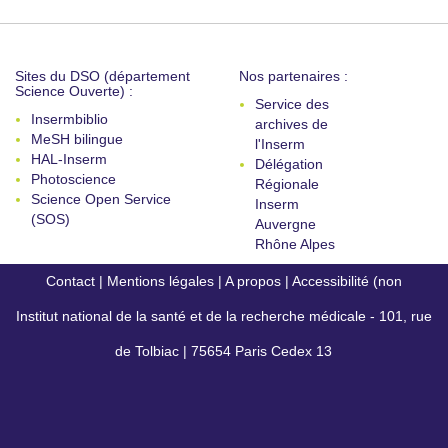
Sites du DSO (département
Nos partenaires :
Science Ouverte) :
Service des
Insermbiblio
archives de
MeSH bilingue
l'Inserm
HAL-Inserm
Délégation
Photoscience
Régionale
Science Open Service
Inserm
(SOS)
Auvergne
Rhône Alpes
Contact
|
Mentions légales
|
A propos
|
Accessibilité (non
Institut national de la santé et de la recherche médicale - 101, rue
conforme)
de Tolbiac | 75654 Paris Cedex 13