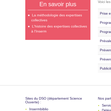
Voici le
En savoir plus
Prise e
La méthodologie des expertises
collectives
Progra
L'histoire des expertises collectives
à l'Inserm
Progra
Préval
Prévent
Préven
Publici
Sites du DSO (département Science
Nos part
Ouverte) :
Servi
Insermbiblio
Délég