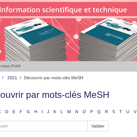
xique iPubli
2021
Découvrir par mots-clés MeSH
ouvrir par mots-clés MeSH
C
D
E
F
G
H
I
J
K
L
M
N
O
P
Q
R
S
T
U
V
Valider