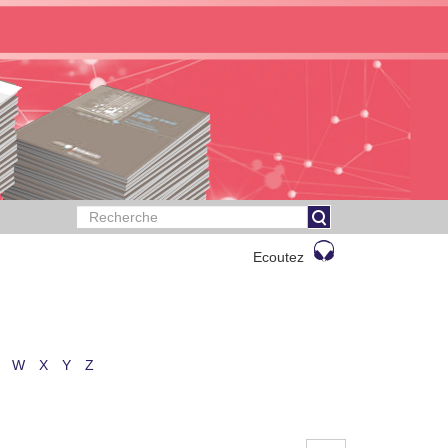
Ecoutez
W
X
Y
Z