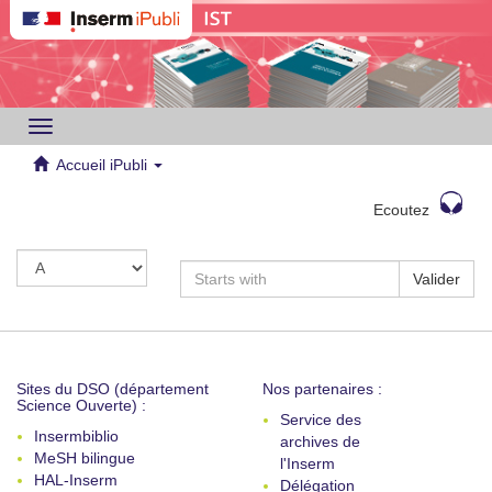
Toggle
navigation
Accueil iPubli
Ecoutez
Valider
Sites du DSO (département
Nos partenaires :
Science Ouverte) :
Service des
Insermbiblio
archives de
MeSH bilingue
l'Inserm
HAL-Inserm
Délégation