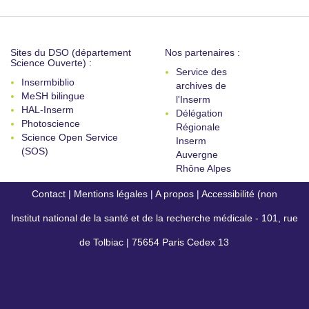
Sites du DSO (département
Nos partenaires :
Science Ouverte) :
Service des
Insermbiblio
archives de
MeSH bilingue
l'Inserm
HAL-Inserm
Délégation
Photoscience
Régionale
Science Open Service
Inserm
(SOS)
Auvergne
Rhône Alpes
Contact
|
Mentions légales
|
A propos
|
Accessibilité (non
Institut national de la santé et de la recherche médicale - 101, rue
conforme)
de Tolbiac | 75654 Paris Cedex 13