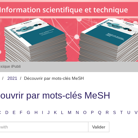
xique iPubli
2021
Découvrir par mots-clés MeSH
ouvrir par mots-clés MeSH
C
D
E
F
G
H
I
J
K
L
M
N
O
P
Q
R
S
T
U
V
Valider