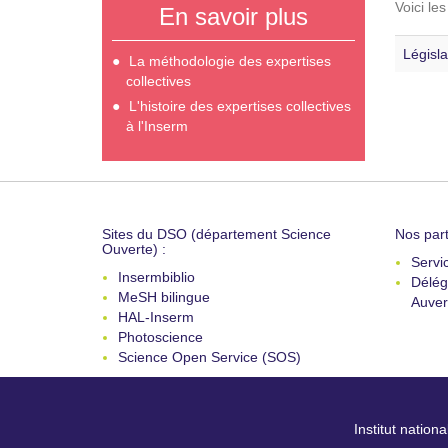
Voici le
En savoir plus
Législa
La méthodologie des expertises
collectives
L'histoire des expertises collectives
à l'Inserm
Sites du DSO (département Science
Nos part
Ouverte) :
Servi
Insermbiblio
Délég
MeSH bilingue
Auver
HAL-Inserm
Photoscience
Science Open Service (SOS)
Institut nation