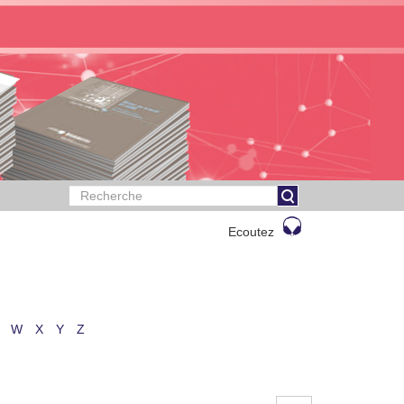
Ecoutez
W
X
Y
Z