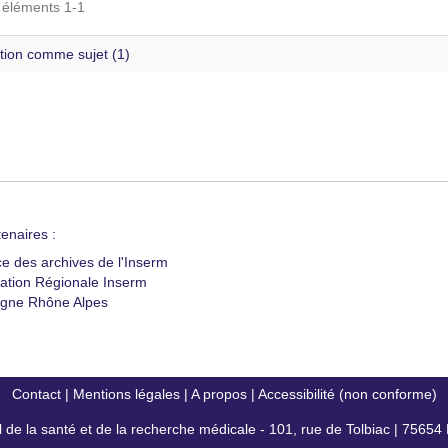
s éléments 1-1
tion comme sujet (1)
enaires :
ce des archives de l'Inserm
ation Régionale Inserm
gne Rhône Alpes
Contact
|
Mentions légales
|
A propos
|
Accessibilité (non conforme)
al de la santé et de la recherche médicale - 101, rue de Tolbiac | 7565