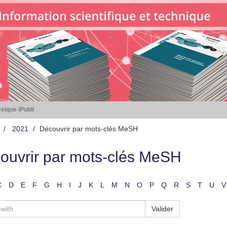
xique iPubli
2021
Découvrir par mots-clés MeSH
ouvrir par mots-clés MeSH
C
D
E
F
G
H
I
J
K
L
M
N
O
P
Q
R
S
T
U
V
Valider