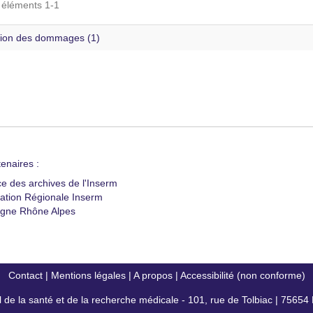
s éléments 1-1
ion des dommages (1)
enaires :
ce des archives de l'Inserm
ation Régionale Inserm
gne Rhône Alpes
Contact
|
Mentions légales
|
A propos
|
Accessibilité (non conforme)
al de la santé et de la recherche médicale - 101, rue de Tolbiac | 7565