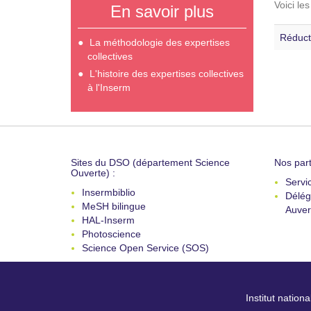
Voici le
En savoir plus
Réduct
La méthodologie des expertises
collectives
L'histoire des expertises collectives
à l'Inserm
Sites du DSO (département Science
Nos part
Ouverte) :
Servi
Insermbiblio
Délég
MeSH bilingue
Auver
HAL-Inserm
Photoscience
Science Open Service (SOS)
Institut nation