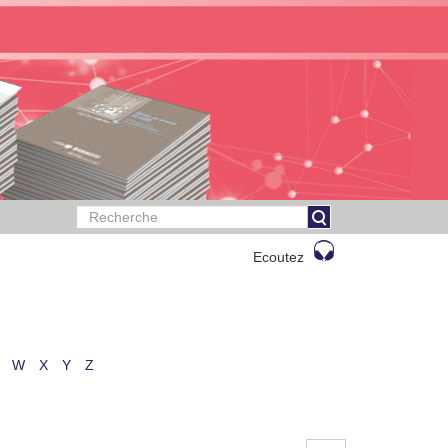
Ecoutez
W
X
Y
Z