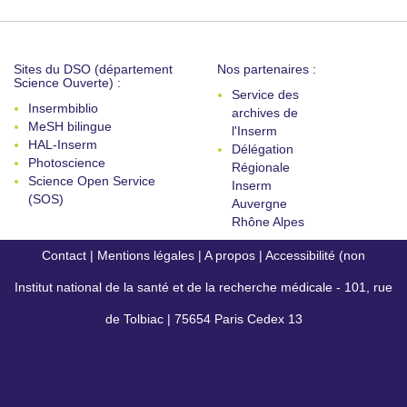
Sites du DSO (département
Nos partenaires :
Science Ouverte) :
Service des
Insermbiblio
archives de
MeSH bilingue
l'Inserm
HAL-Inserm
Délégation
Photoscience
Régionale
Science Open Service
Inserm
(SOS)
Auvergne
Rhône Alpes
Contact
|
Mentions légales
|
A propos
|
Accessibilité (non
Institut national de la santé et de la recherche médicale - 101, rue
conforme)
de Tolbiac | 75654 Paris Cedex 13