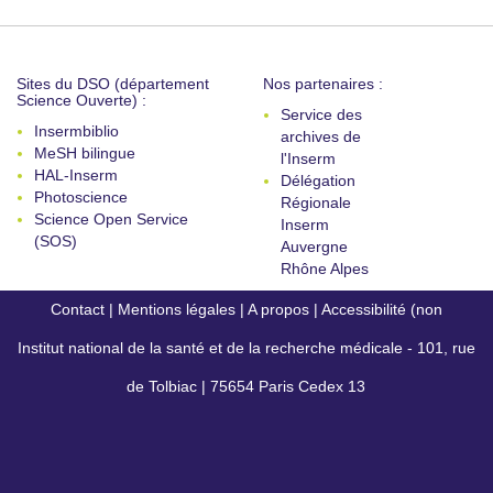
Sites du DSO (département
Nos partenaires :
Science Ouverte) :
Service des
Insermbiblio
archives de
MeSH bilingue
l'Inserm
HAL-Inserm
Délégation
Photoscience
Régionale
Science Open Service
Inserm
(SOS)
Auvergne
Rhône Alpes
Contact
|
Mentions légales
|
A propos
|
Accessibilité (non
Institut national de la santé et de la recherche médicale - 101, rue
conforme)
de Tolbiac | 75654 Paris Cedex 13